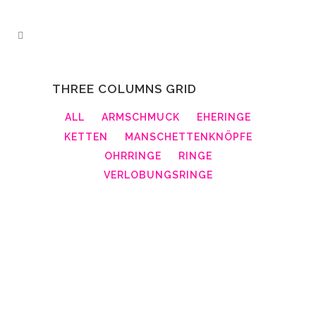
THREE COLUMNS GRID
ALL
ARMSCHMUCK
EHERINGE
KETTEN
MANSCHETTENKNÖPFE
OHRRINGE
RINGE
VERLOBUNGSRINGE
ZOOM
VIEW
ZOOM
VIEW